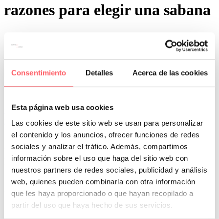
razones para elegir una sabana
Consentimiento
Detalles
Acerca de las cookies
0
0
Por San Mar
Novedades Sanmar
Esta página web usa cookies
04 Jun:
Renueva temporada con la últimas
incorporaciones de sábanas
Las cookies de este sitio web se usan para personalizar
el contenido y los anuncios, ofrecer funciones de redes
Presentamos la nueva colección de Clara Vidal. Textiles con una
sociales y analizar el tráfico. Además, compartimos
calidad excelente y un tacto muy agradable. Modelos en 100 %
algodón o mezcla 50 % poliester- 50 % algodón. Disponible en
información sobre el uso que haga del sitio web con
tonos pasteles o colores más vivos.
nuestros partners de redes sociales, publicidad y análisis
web, quienes pueden combinarla con otra información
Si estas pensando en renovar tus sábanas, te damos unos prácticos
consejos .
que les haya proporcionado o que hayan recopilado a
partir del uso que haya hecho de sus servicios.