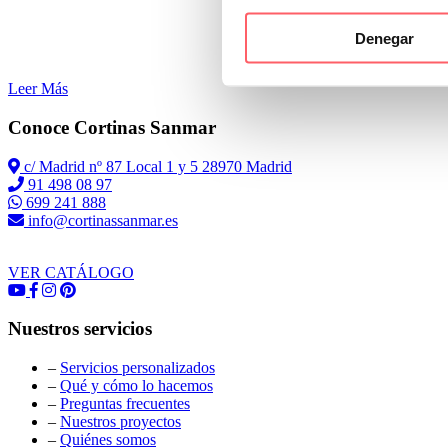
Denegar
Leer Más
Conoce Cortinas Sanmar
c/ Madrid nº 87 Local 1 y 5 28970 Madrid
91 498 08 97
699 241 888
info@cortinassanmar.es
VER CATÁLOGO
Nuestros servicios
–
Servicios personalizados
–
Qué y cómo lo hacemos
–
Preguntas frecuentes
–
Nuestros proyectos
–
Quiénes somos