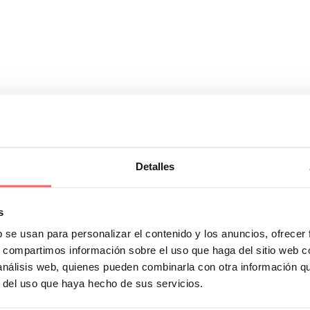
nés para acertar en su elección
Detalles
onocer las últimas novedades del mercado.. Si has descartado la cortina o
s
 el panel japonés es la mejor solución ¿Qué te puede determinar a elegir
b se usan para personalizar el contenido y los anuncios, ofrecer
estor
s, compartimos información sobre el uso que haga del sitio web 
 análisis web, quienes pueden combinarla con otra información q
r del uso que haya hecho de sus servicios.