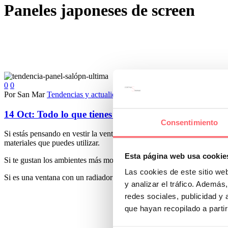
Paneles japoneses de screen
0
0
Por San Mar
Tendencias y actualidad
14 Oct:
Todo lo que tienes que saber de un panel japo
Consentimiento
Si estás pensando en vestir la ventana o puerta del salón, te interesa c
materiales que puedes utilizar.
Esta página web usa cookie
Si te gustan los ambientes más modernos y de líneas rectas, el estor o
Las cookies de este sitio we
Si es una ventana con un radiador debajo, la elección será a favor del 
y analizar el tráfico. Ademá
redes sociales, publicidad y
que hayan recopilado a parti