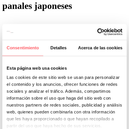
panales japoneses
Consentimiento
Detalles
Acerca de las cookies
0
0
Por San Mar
Trucos y consejos
24 Jul:
Ejemplos de cortinas técnicas: ¡Inspírate
Esta página web usa cookies
para tu hogar!
Las cookies de este sitio web se usan para personalizar
En Cortinas Sanmar somos especialistas en ofrecer soluciones a
el contenido y los anuncios, ofrecer funciones de redes
medida para tus ventanas. Hoy, te presentamos algunos ejemplos de
sociales y analizar el tráfico. Además, compartimos
cortinas técnicas, perfectas para combinar funcionalidad y diseño.
información sobre el uso que haga del sitio web con
Estas cortinas destacan por sus características innovadoras que las
nuestros partners de redes sociales, publicidad y análisis
hacen ideales para cualquier tipo de espacio.
web, quienes pueden combinarla con otra información
Además, en este artículo también te contamos sus características y
que les haya proporcionado o que hayan recopilado a
tipos de cada una de ellas para la elección perfecta. ¡Sigue leyendo!
partir del uso que haya hecho de sus servicios.