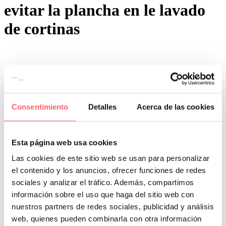
evitar la plancha en le lavado
de cortinas
0
0
Consentimiento
Detalles
Acerca de las cookies
Por San Mar
Trucos y consejos
22 Oct:
Como lavar estores y visillos para evitar su
planchado
Esta página web usa cookies
Las cookies de este sitio web se usan para personalizar
Una de las cosas que más preocupan a los clientes, cuando lavan el
el contenido y los anuncios, ofrecer funciones de redes
textil, es la manera de evitar el planchado de la tela. Te contamos
una serie de trucos imprescindibles para hacer ese lavado general.
sociales y analizar el tráfico. Además, compartimos
información sobre el uso que haga del sitio web con
Cuando elegimos una tela, es muy importante fijarse en la
nuestros partners de redes sociales, publicidad y análisis
composición del tejido. Cuanto más tejido natural tenga, más
cuidado habrá que tener en su lavado. Si queremos evitar la plancha,
web, quienes pueden combinarla con otra información
debemos de elegir una composición 100 % poliéster o máximo un