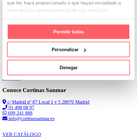
que les haya proporcionado o que hayan recopilado a
30 % de lino o algodón.
partir del uso que haya hecho de sus servicios.
En primer lugar siempre utilizaremos un lavado para prendas
delicadas o de lana.
Permitir todas
Personalizar
Denegar
Leer Más
Conoce Cortinas Sanmar
c/ Madrid nº 87 Local 1 y 5 28970 Madrid
91 498 08 97
699 241 888
info@cortinassanmar.es
VER CATÁLOGO