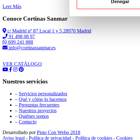
Denegar
Leer Más
Conoce Cortinas Sanmar
c/ Madrid nº 87 Local 1 y 5 28970 Madrid
91 498 08 97
699 241 888
info@cortinassanmar.es
VER CATÁLOGO
Nuestros servicios
–
Servicios personalizados
–
Qué y cómo lo hacemos
–
Preguntas frecuentes
–
Nuestros proyectos
–
Quiénes somos
–
Contacto
Desarrollado por
Pisto Con Webo 2018
Aviso legal
-
Política de privacidad
-
Política de cookies
-
Cookies