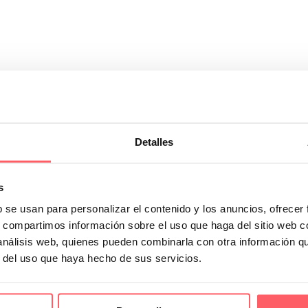
Detalles
lable? Descubre la diferencia entre sus tejidos
s tipos de tejidos que, en función del estilo, la luz y el tamaño de las
s
ertura que posee un estor, y cuál suele ser la diferencia que se busca a 
b se usan para personalizar el contenido y los anuncios, ofrecer
s, compartimos información sobre el uso que haga del sitio web 
 análisis web, quienes pueden combinarla con otra información q
r del uso que haya hecho de sus servicios.