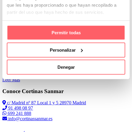
Emperezaremos por los que permiten una colocación sin utilizar la
que les haya proporcionado o que hayan recopilado a
taladradora.
partir del uso que haya hecho de sus servicios.
En primer lugar, el estor lapa. Es un sistema que va pegado al
aluminio con un velcro muy potente
Permitir todas
Personalizar
Denegar
Leer Más
Conoce Cortinas Sanmar
c/ Madrid nº 87 Local 1 y 5 28970 Madrid
91 498 08 97
699 241 888
info@cortinassanmar.es