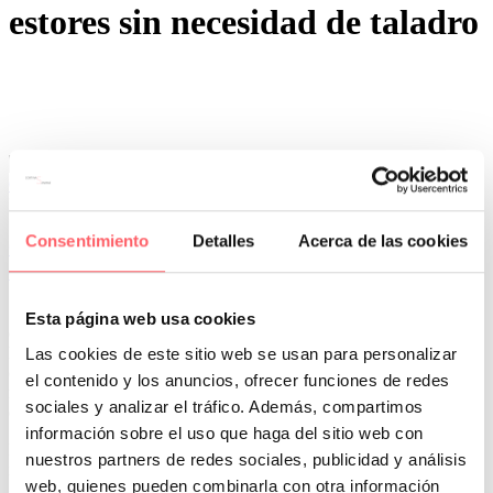
estores sin necesidad de taladro
0
0
Por San Mar
Novedades Sanmar
Consentimiento
Detalles
Acerca de las cookies
09 Jul:
Estor y cortina para instalar en el aluminio
de la ventana en Madrid
Si tenemos una ventana encajonada en un hueco o con muy poco
Esta página web usa cookies
espacio arriba para recoger, no son adecuadas las soluciones
habituales. Es un problema que complica la elección del estor o
Las cookies de este sitio web se usan para personalizar
cortina. Te explicamos todas las soluciones posibles que hay en el
el contenido y los anuncios, ofrecer funciones de redes
mercado con sus ventajas e inconvenientes. Así podrás decidir cuál
sociales y analizar el tráfico. Además, compartimos
es el mejor sistema que se adecua a tus ventanas.
información sobre el uso que haga del sitio web con
Hay que diferenciar dos grupos importantes. Los sistemas que
nuestros partners de redes sociales, publicidad y análisis
necesitan agujeros en el aluminio y los que no son necesarios.
web, quienes pueden combinarla con otra información