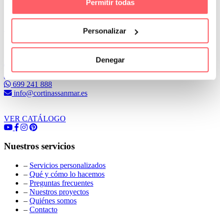
Permitir todas
Leer Más
Personalizar
Conoce Cortinas Sanmar
Denegar
c/ Madrid nº 87 Local 1 y 5 28970 Madrid
91 498 08 97
699 241 888
info@cortinassanmar.es
VER CATÁLOGO
Nuestros servicios
–
Servicios personalizados
–
Qué y cómo lo hacemos
–
Preguntas frecuentes
–
Nuestros proyectos
–
Quiénes somos
–
Contacto