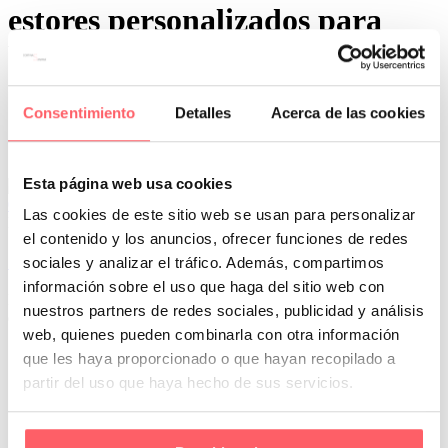
estores personalizados para
baños
Consentimiento
Detalles
Acerca de las cookies
Esta página web usa cookies
0
0
Las cookies de este sitio web se usan para personalizar
Por San Mar
Trucos y consejos
el contenido y los anuncios, ofrecer funciones de redes
17 Ene:
Cortinas para baños
sociales y analizar el tráfico. Además, compartimos
información sobre el uso que haga del sitio web con
El baño, a menudo visto como un espacio puramente funcional, se
nuestros partners de redes sociales, publicidad y análisis
está convirtiendo en una extensión del estilo y la…
web, quienes pueden combinarla con otra información
que les haya proporcionado o que hayan recopilado a
partir del uso que haya hecho de sus servicios.