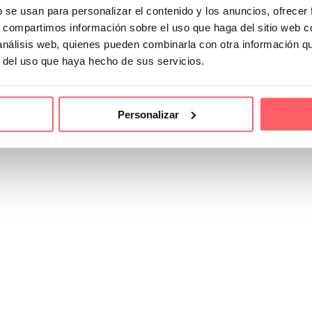
b se usan para personalizar el contenido y los anuncios, ofrecer
s, compartimos información sobre el uso que haga del sitio web 
 análisis web, quienes pueden combinarla con otra información q
r del uso que haya hecho de sus servicios.
y claves para elegir el ideal para tu hogar
to que puede marcar una diferencia significativa en…
Personalizar