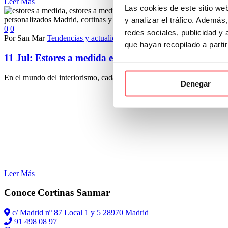
Leer Más
Las cookies de este sitio we
y analizar el tráfico. Ademá
0
0
redes sociales, publicidad y
Por San Mar
Tendencias y actualidad
que hayan recopilado a parti
11 Jul:
Estores a medida en Madrid: modelos, ventajas 
En el mundo del interiorismo, cada detalle cuenta y si hay un elemen
Denegar
Leer Más
Conoce Cortinas Sanmar
c/ Madrid nº 87 Local 1 y 5 28970 Madrid
91 498 08 97