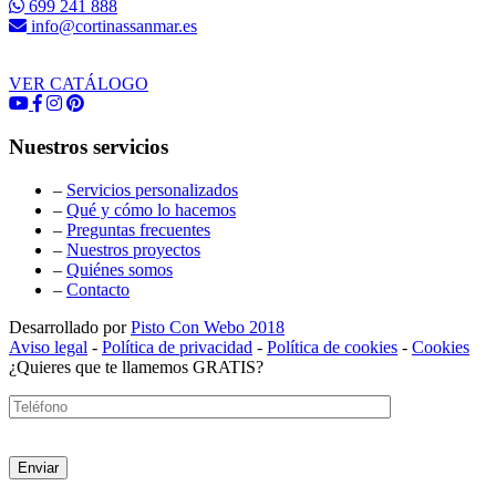
699 241 888
info@cortinassanmar.es
VER CATÁLOGO
Nuestros servicios
–
Servicios personalizados
–
Qué y cómo lo hacemos
–
Preguntas frecuentes
–
Nuestros proyectos
–
Quiénes somos
–
Contacto
Desarrollado por
Pisto Con Webo 2018
Aviso legal
-
Política de privacidad
-
Política de cookies
-
Cookies
¿Quieres que te llamemos GRATIS?