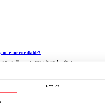
y un estor enrollable?
arecen sencillas… hasta que no lo son. Una de las…
Detalles
s