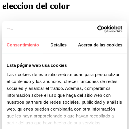
eleccion del color
Consentimiento
Detalles
Acerca de las cookies
0
0
Por San Mar
Trucos y consejos
17 Sep:
Elección acertada del color de tus cortinas
Esta página web usa cookies
Las cookies de este sitio web se usan para personalizar
El color que escogemos para los visillos, cortinas o estores es
fundamental para marcar el estilo de una estancia. No es lo mismo
el contenido y los anuncios, ofrecer funciones de redes
elegir colores claros, oscuros o estampados, así como el tipo de
sociales y analizar el tráfico. Además, compartimos
tejido.
información sobre el uso que haga del sitio web con
Si vamos a poner solo un visillo o estor, una elección siempre
nuestros partners de redes sociales, publicidad y análisis
acertada es una tela blanca o crema con algún motivo o raya más
web, quienes pueden combinarla con otra información
intenso combinado con sofás, muebles, paredes o ropa de cama. Si
que les haya proporcionado o que hayan recopilado a
vamos a añadir unas cortinas, el visillo o estor pueden ser lisos.
partir del uso que haya hecho de sus servicios.