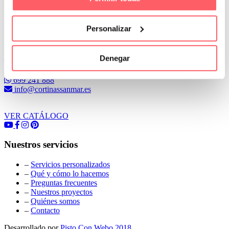
Leer Más
Personalizar
Conoce Cortinas Sanmar
Denegar
c/ Madrid nº 87 Local 1 y 5 28970 Madrid
91 498 08 97
699 241 888
info@cortinassanmar.es
VER CATÁLOGO
Nuestros servicios
–
Servicios personalizados
–
Qué y cómo lo hacemos
–
Preguntas frecuentes
–
Nuestros proyectos
–
Quiénes somos
–
Contacto
Desarrollado por
Pisto Con Webo 2018