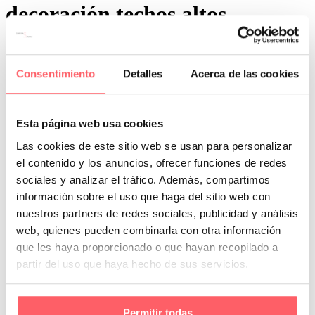
decoración techos altos
Consentimiento
Detalles
Acerca de las cookies
0
0
Esta página web usa cookies
Por San Mar
Trucos y consejos
Las cookies de este sitio web se usan para personalizar
31 Ene:
¿Cómo elegir cortinas para espacios con
el contenido y los anuncios, ofrecer funciones de redes
techos altos?
sociales y analizar el tráfico. Además, compartimos
información sobre el uso que haga del sitio web con
Los techos altos son un elemento arquitectónico que aporta un toque
de grandeza y sofisticación a cualquier espacio. Sin embargo,…
nuestros partners de redes sociales, publicidad y análisis
web, quienes pueden combinarla con otra información
que les haya proporcionado o que hayan recopilado a
partir del uso que haya hecho de sus servicios.
Permitir todas