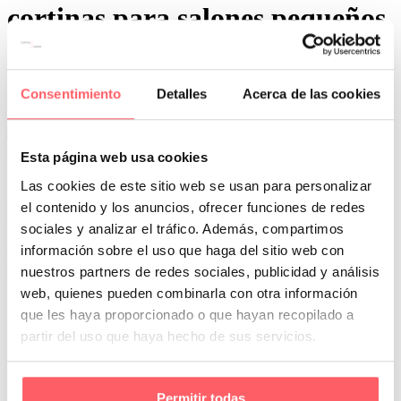
cortinas para salones pequeños
Consentimiento
Detalles
Acerca de las cookies
0
0
Esta página web usa cookies
Por San Mar
Trucos y consejos
Las cookies de este sitio web se usan para personalizar
26 Mar:
Cortinas para habitaciones o salones
el contenido y los anuncios, ofrecer funciones de redes
pequeños: cómo elegirlas
sociales y analizar el tráfico. Además, compartimos
información sobre el uso que haga del sitio web con
Cuando se trata de decorar habitaciones o salones pequeños, cada
detalle cuenta para optimizar el espacio y aportar sensación de…
nuestros partners de redes sociales, publicidad y análisis
web, quienes pueden combinarla con otra información
que les haya proporcionado o que hayan recopilado a
partir del uso que haya hecho de sus servicios.
Permitir todas