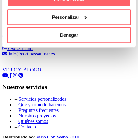
Leer Más
Personalizar
Conoce Cortinas Sanmar
Denegar
c/ Madrid nº 87 Local 1 y 5 28970 Madrid
91 498 08 97
699 241 888
info@cortinassanmar.es
VER CATÁLOGO
Nuestros servicios
–
Servicios personalizados
–
Qué y cómo lo hacemos
–
Preguntas frecuentes
–
Nuestros proyectos
–
Quiénes somos
–
Contacto
Desarrollado por
Pisto Con Webo 2018