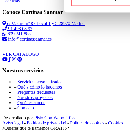
Leer Más
Conoce Cortinas Sanmar
c/ Madrid nº 87 Local 1 y 5 28970 Madrid
91 498 08 97
699 241 888
info@cortinassanmar.es
VER CATÁLOGO
Nuestros servicios
–
Servicios personalizados
–
Qué y cómo lo hacemos
–
Preguntas frecuentes
–
Nuestros proyectos
–
Quiénes somos
–
Contacto
Desarrollado por
Pisto Con Webo 2018
Aviso legal
-
Política de privacidad
-
Política de cookies
-
Cookies
¿Quieres que te llamemos GRATIS?