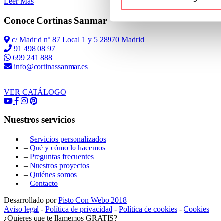
Leer Más
Conoce Cortinas Sanmar
c/ Madrid nº 87 Local 1 y 5 28970 Madrid
91 498 08 97
699 241 888
info@cortinassanmar.es
VER CATÁLOGO
Nuestros servicios
–
Servicios personalizados
–
Qué y cómo lo hacemos
–
Preguntas frecuentes
–
Nuestros proyectos
–
Quiénes somos
–
Contacto
Desarrollado por
Pisto Con Webo 2018
Aviso legal
-
Política de privacidad
-
Política de cookies
-
Cookies
¿Quieres que te llamemos GRATIS?