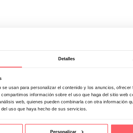
Detalles
yectos de interiorismo
inir el estilo, la funcionalidad y la armonía del espacio….
s
b se usan para personalizar el contenido y los anuncios, ofrecer
s, compartimos información sobre el uso que haga del sitio web 
 análisis web, quienes pueden combinarla con otra información q
r del uso que haya hecho de sus servicios.
Personalizar