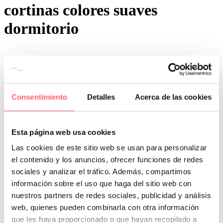
cortinas colores suaves
dormitorio
Consentimiento
Detalles
Acerca de las cookies
0
0
Por San Mar
Tendencias y actualidad
06 Ene:
El color Peach Fuzz tendencia en textiles
Esta página web usa cookies
para el año 2024
Las cookies de este sitio web se usan para personalizar
el contenido y los anuncios, ofrecer funciones de redes
Ha empezado el año y ya conocemos el Color del Año del Institute
Pantone. Lo han llamado PEACH FUZZ. Es un color melocotón,
sociales y analizar el tráfico. Además, compartimos
suave y acogedor. Un tono pastel que aporta calidez. Lo verás en
información sobre el uso que haga del sitio web con
cojines, cortinas, paredes o en tapicerías de sofás. Te darás cuenta
nuestros partners de redes sociales, publicidad y análisis
que marcará la decoración de los textiles en las nuevas colecciones.
web, quienes pueden combinarla con otra información
«PANTONE 13-1023 Peach Fuzz refleja nuestro deseo de cuidar de
que les haya proporcionado o que hayan recopilado a
nosotros y de los demás. Es un tono melocotón suave y