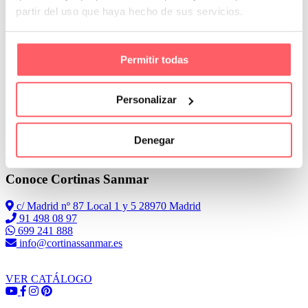
aterciopelado cuyo espíritu envolvente enriquece la mente, el cuerpo
partir del uso que haya hecho de sus servicios.
y el alma»
Permitir todas
Personalizar
Denegar
Leer Más
Conoce Cortinas Sanmar
c/ Madrid nº 87 Local 1 y 5 28970 Madrid
91 498 08 97
699 241 888
info@cortinassanmar.es
VER CATÁLOGO