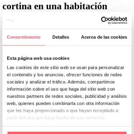
cortina en una habitación
juvenil
Consentimiento
Detalles
Acerca de las cookies
Esta página web usa cookies
0
0
Por San Mar
Trucos y consejos
Las cookies de este sitio web se usan para personalizar
el contenido y los anuncios, ofrecer funciones de redes
19 Sep:
¿Estor o cortina en una habitación juvenil?
sociales y analizar el tráfico. Además, compartimos
Pros y contras de cada opción
información sobre el uso que haga del sitio web con
nuestros partners de redes sociales, publicidad y análisis
Elegir entre un estor o una cortina a la hora de vestir una habitación
juvenil puede parecer una simple cuestión…
web, quienes pueden combinarla con otra información
que les haya proporcionado o que hayan recopilado a
partir del uso que haya hecho de sus servicios.