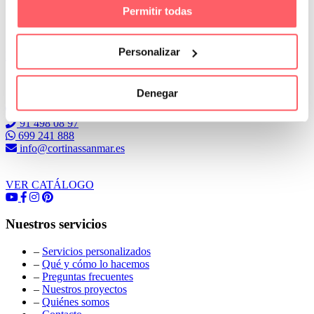
Permitir todas
Personalizar
Leer Más
Conoce Cortinas Sanmar
Denegar
c/ Madrid nº 87 Local 1 y 5 28970 Madrid
91 498 08 97
699 241 888
info@cortinassanmar.es
VER CATÁLOGO
Nuestros servicios
–
Servicios personalizados
–
Qué y cómo lo hacemos
–
Preguntas frecuentes
–
Nuestros proyectos
–
Quiénes somos