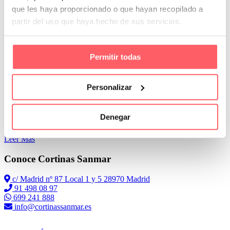
Emperezaremos por los que permiten una colocación sin utilizar la
que les haya proporcionado o que hayan recopilado a
taladradora.
partir del uso que haya hecho de sus servicios.
En primer lugar, el estor lapa. Es un sistema que va pegado al
aluminio con un velcro muy potente
Permitir todas
Personalizar
Denegar
Leer Más
Conoce Cortinas Sanmar
c/ Madrid nº 87 Local 1 y 5 28970 Madrid
91 498 08 97
699 241 888
info@cortinassanmar.es