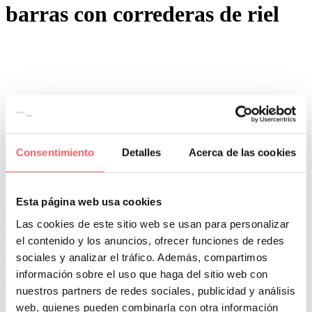
barras con correderas de riel
0
0
Por San Mar
Novedades Sanmar
Consentimiento
Detalles
Acerca de las cookies
11 Mar:
Silent Gliss : El sonido del silencio en un riel
o barra
Si tenemos una ventana encajonada en un hueco o con muy poco
Esta página web usa cookies
espacio arriba para recoger, no son adecuadas las soluciones
habituales. Es un problema que complica la elección del estor o
Las cookies de este sitio web se usan para personalizar
cortina. Te explicamos todas las soluciones posibles que hay en el
el contenido y los anuncios, ofrecer funciones de redes
mercado con sus ventajas e inconvenientes. Así podrás decidir cuál
sociales y analizar el tráfico. Además, compartimos
es el mejor sistema que se adecua a tus ventanas.
información sobre el uso que haga del sitio web con
Hay que diferenciar dos grupos importantes. Los sistemas que
nuestros partners de redes sociales, publicidad y análisis
necesitan agujeros en el aluminio y los que no son necesarios.
web, quienes pueden combinarla con otra información