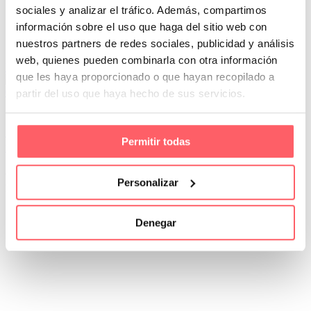
sociales y analizar el tráfico. Además, compartimos
información sobre el uso que haga del sitio web con
nuestros partners de redes sociales, publicidad y análisis
web, quienes pueden combinarla con otra información
Leer Más
que les haya proporcionado o que hayan recopilado a
0
0
partir del uso que haya hecho de sus servicios.
Por San Mar
Trucos y consejos
10 Abr:
Los 5 tejidos más usados en cortinas a
Permitir todas
medida y cómo elegir el adecuado para tu espacio
Cuando pensamos en cambiar las cortinas de casa, muchas veces lo
Personalizar
primero que nos viene a la cabeza es el…
Denegar