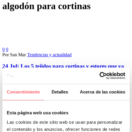
algodón para cortinas
0
0
Por San Mar
Tendencias y actualidad
24 Jul:
Los 5 tejidos para cortinas y estores que ya
están arrasando
Muchas veces el cliente llega con una idea clara de lo que quiere
ver, una cortina ligera, un estor limpio, una doble capa o un acabado
Consentimiento
Detalles
Acerca de las cookies
más cálido. Sin embargo, la pregunta importante no es solo qué
queda bonito, sino qué tejido va a funcionar mejor en ese espacio
concreto.
Esta página web usa cookies
Las cookies de este sitio web se usan para personalizar
el contenido y los anuncios, ofrecer funciones de redes