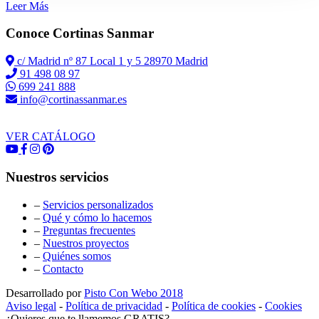
Leer Más
Conoce Cortinas Sanmar
c/ Madrid nº 87 Local 1 y 5 28970 Madrid
91 498 08 97
699 241 888
info@cortinassanmar.es
VER CATÁLOGO
Nuestros servicios
–
Servicios personalizados
–
Qué y cómo lo hacemos
–
Preguntas frecuentes
–
Nuestros proyectos
–
Quiénes somos
–
Contacto
Desarrollado por
Pisto Con Webo 2018
Aviso legal
-
Política de privacidad
-
Política de cookies
-
Cookies
¿Quieres que te llamemos GRATIS?