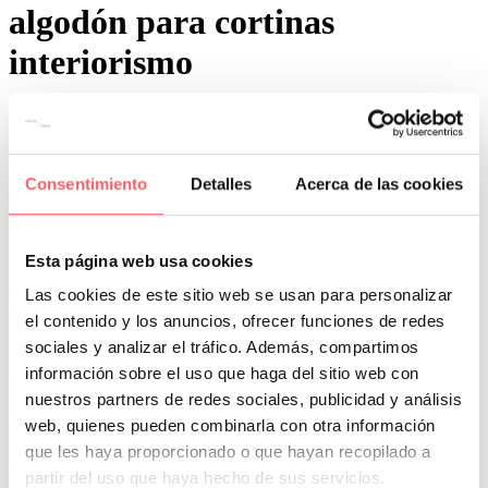
algodón para cortinas
interiorismo
Consentimiento
Detalles
Acerca de las cookies
0
0
Por San Mar
Trucos y consejos
Esta página web usa cookies
22 May:
Los tejidos más usados por interioristas en
Las cookies de este sitio web se usan para personalizar
confección a medida (y por qué los prefieren)
el contenido y los anuncios, ofrecer funciones de redes
sociales y analizar el tráfico. Además, compartimos
Cuando un proyecto de interiorismo está bien planteado, los textiles
no se eligen al final. Tampoco se resuelven como un complemento
información sobre el uso que haga del sitio web con
secundario, forman parte de la arquitectura visual del espacio.
nuestros partners de redes sociales, publicidad y análisis
Condicionan la luz, el confort y la percepción de calidad. Por eso,
web, quienes pueden combinarla con otra información
cuando hablamos de tejidos más usados por interioristas en
confección a medida, no estamos hablando solo de gustos o de
que les haya proporcionado o que hayan recopilado a
tendencias, sino de decisiones estratégicas.
partir del uso que haya hecho de sus servicios.