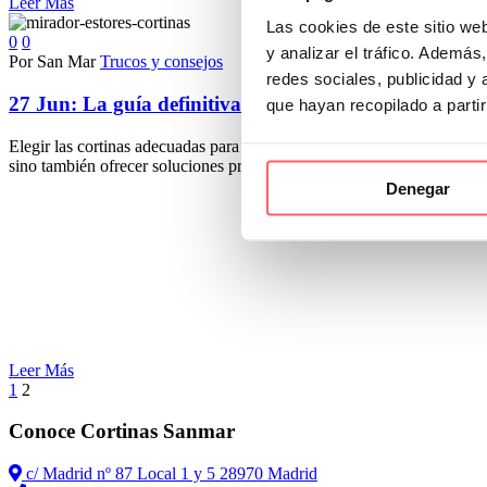
Leer Más
Las cookies de este sitio we
0
0
y analizar el tráfico. Ademá
Por San Mar
Trucos y consejos
redes sociales, publicidad y
27 Jun:
La guía definitiva de las cortinas para mirad
que hayan recopilado a parti
Elegir las cortinas adecuadas para tu mirador puede transformar por co
sino también ofrecer soluciones prácticas para el control de la luz y la
Denegar
Leer Más
1
2
Conoce Cortinas Sanmar
c/ Madrid nº 87 Local 1 y 5 28970 Madrid