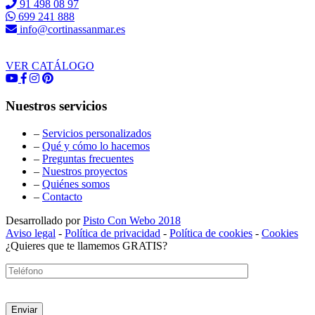
91 498 08 97
699 241 888
info@cortinassanmar.es
VER CATÁLOGO
Nuestros servicios
–
Servicios personalizados
–
Qué y cómo lo hacemos
–
Preguntas frecuentes
–
Nuestros proyectos
–
Quiénes somos
–
Contacto
Desarrollado por
Pisto Con Webo 2018
Aviso legal
-
Política de privacidad
-
Política de cookies
-
Cookies
¿Quieres que te llamemos GRATIS?