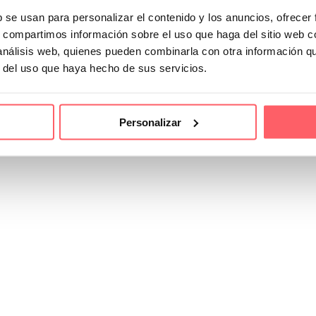
b se usan para personalizar el contenido y los anuncios, ofrecer
s, compartimos información sobre el uso que haga del sitio web 
 análisis web, quienes pueden combinarla con otra información q
ores que debes conocer
r del uso que haya hecho de sus servicios.
mpleto la estética y funcionalidad de este espacio tan especial. Las cor
 privacidad.
Personalizar